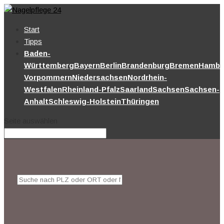
Start
Tipps
Baden-
Württemberg
Bayern
Berlin
Brandenburg
Bremen
Hambu
Vorpommern
Niedersachsen
Nordrhein-
Westfalen
Rheinland-Pfalz
Saarland
Sachsen
Sachsen-
Anhalt
Schleswig-Holstein
Thüringen
Seite auswählen