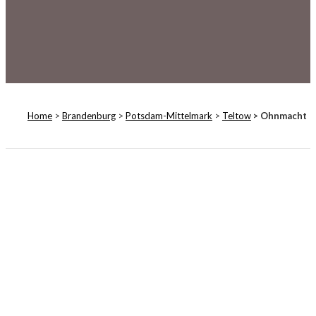
Home
>
Brandenburg
>
Potsdam-Mittelmark
>
Teltow
> Ohnmacht