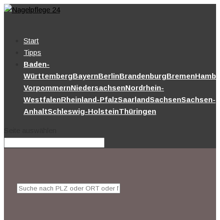
Start
Tipps
Baden-
Württemberg
Bayern
Berlin
Brandenburg
Bremen
Hambu
Vorpommern
Niedersachsen
Nordrhein-
Westfalen
Rheinland-Pfalz
Saarland
Sachsen
Sachsen-
Anhalt
Schleswig-Holstein
Thüringen
Seite auswählen