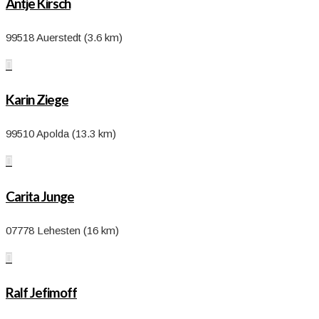
Antje Kirsch
99518 Auerstedt (3.6 km)

Karin Ziege
99510 Apolda (13.3 km)

Carita Junge
07778 Lehesten (16 km)

Ralf Jefimoff