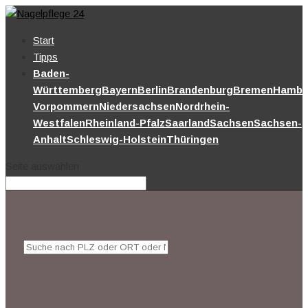
Start
Tipps
Baden-
Württemberg
Bayern
Berlin
Brandenburg
Bremen
Hambu
Vorpommern
Niedersachsen
Nordrhein-
Westfalen
Rheinland-Pfalz
Saarland
Sachsen
Sachsen-
Anhalt
Schleswig-Holstein
Thüringen
Seite auswählen