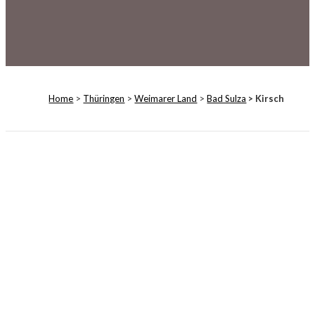
Home
>
Thüringen
>
Weimarer Land
>
Bad Sulza
> Kirsch