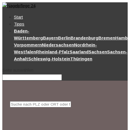
Start
Tipps
Baden-
Württemberg
Bayern
Berlin
Brandenburg
Bremen
Hambu
Vorpommern
Niedersachsen
Nordrhein-
Westfalen
Rheinland-Pfalz
Saarland
Sachsen
Sachsen-
Anhalt
Schleswig-Holstein
Thüringen
Seite auswählen