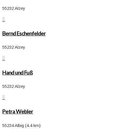
55232 Alzey

Bernd Eschenfelder
55232 Alzey

Hand und Fuß
55232 Alzey

Petra Webler
55234 Albig (4.4 km)