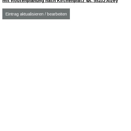
mit Routenplanung nach Kirchenplatz 4A, 55232 Alzey