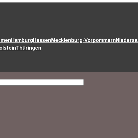
emen
Hamburg
Hessen
Mecklenburg-Vorpommern
Nieders
olstein
Thüringen