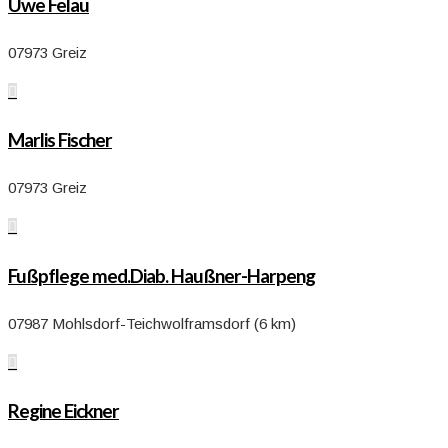
Uwe Felau
07973 Greiz

Marlis Fischer
07973 Greiz

Fußpflege med.Diab. Haußner-Harpeng
07987 Mohlsdorf-Teichwolframsdorf (6 km)

Regine Eickner