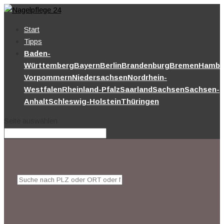
Start
Tipps
Baden-
Württemberg
Bayern
Berlin
Brandenburg
Bremen
Hambu
Vorpommern
Niedersachsen
Nordrhein-
Westfalen
Rheinland-Pfalz
Saarland
Sachsen
Sachsen-
Anhalt
Schleswig-Holstein
Thüringen
Seite auswählen