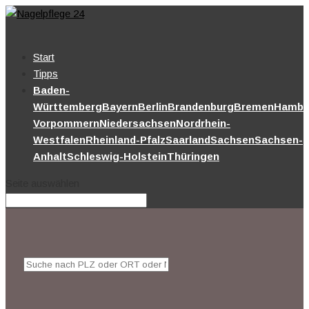
Start
Tipps
Baden-
Württemberg
Bayern
Berlin
Brandenburg
Bremen
Hambu
Vorpommern
Niedersachsen
Nordrhein-
Westfalen
Rheinland-Pfalz
Saarland
Sachsen
Sachsen-
Anhalt
Schleswig-Holstein
Thüringen
Seite auswählen