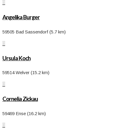

Angelika Burger
59505 Bad Sassendorf (5.7 km)

Ursula Koch
59514 Welver (15.2 km)

Cornelia Zickau
59469 Ense (16.2 km)
