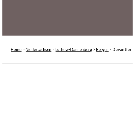
Home
>
Niedersachsen
>
Lüchow-Dannenberg
>
Bergen
> Devantier