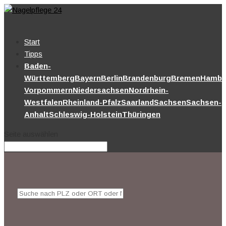
Start
Tipps
Baden-
Württemberg
Bayern
Berlin
Brandenburg
Bremen
Hambu
Vorpommern
Niedersachsen
Nordrhein-
Westfalen
Rheinland-Pfalz
Saarland
Sachsen
Sachsen-
Anhalt
Schleswig-Holstein
Thüringen
Seite auswählen