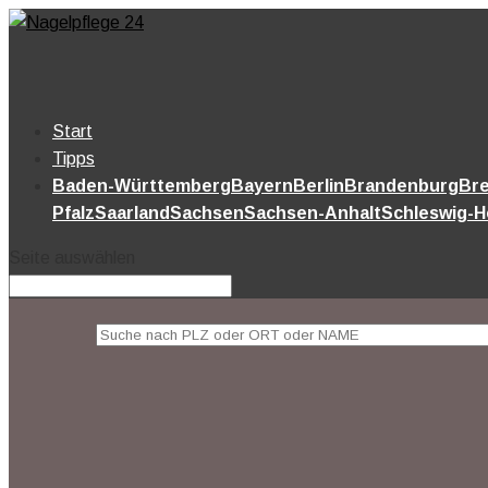
Start
Tipps
Baden-Württemberg
Bayern
Berlin
Brandenburg
Br
Pfalz
Saarland
Sachsen
Sachsen-Anhalt
Schleswig-H
Seite auswählen