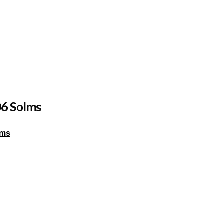
06 Solms
lms