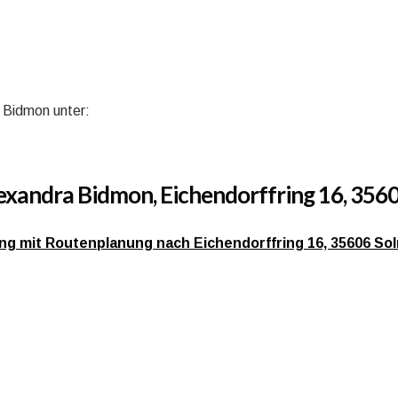
a Bidmon unter:
exandra Bidmon, Eichendorffring 16, 356
bung mit Routenplanung nach Eichendorffring 16, 35606 So