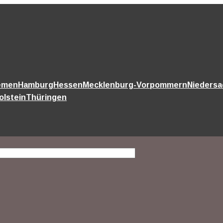
emen
Hamburg
Hessen
Mecklenburg-Vorpommern
Nieders
olstein
Thüringen