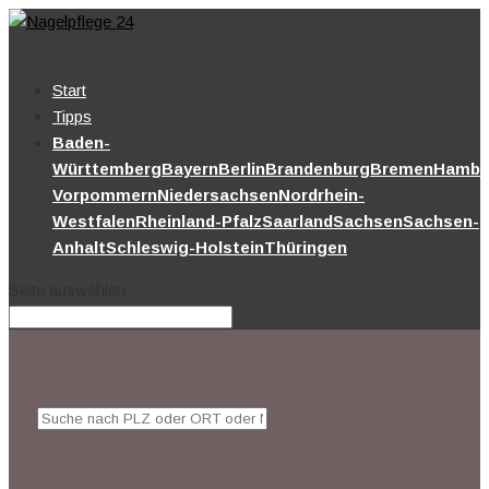
Start
Tipps
Baden-
Württemberg
Bayern
Berlin
Brandenburg
Bremen
Hambu
Vorpommern
Niedersachsen
Nordrhein-
Westfalen
Rheinland-Pfalz
Saarland
Sachsen
Sachsen-
Anhalt
Schleswig-Holstein
Thüringen
Seite auswählen