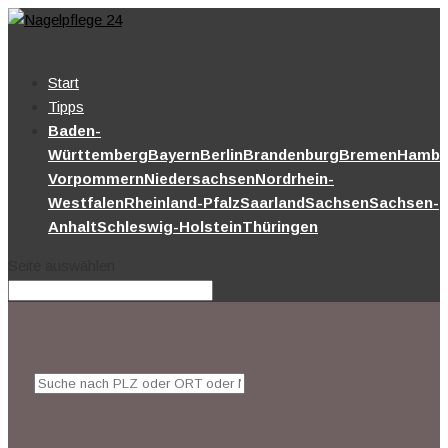
Start
Tipps
Baden-
Württemberg
Bayern
Berlin
Brandenburg
Bremen
Hambu
Vorpommern
Niedersachsen
Nordrhein-
Westfalen
Rheinland-Pfalz
Saarland
Sachsen
Sachsen-
Anhalt
Schleswig-Holstein
Thüringen
Seite auswählen