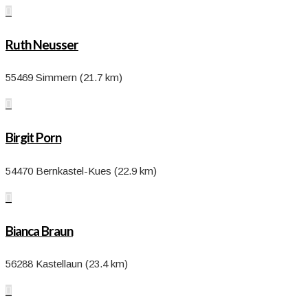

Ruth Neusser
55469 Simmern (21.7 km)

Birgit Porn
54470 Bernkastel-Kues (22.9 km)

Bianca Braun
56288 Kastellaun (23.4 km)
