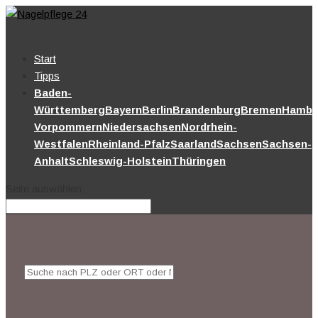
Start
Tipps
Baden-
Württemberg
Bayern
Berlin
Brandenburg
Bremen
Hambu
Vorpommern
Niedersachsen
Nordrhein-
Westfalen
Rheinland-Pfalz
Saarland
Sachsen
Sachsen-
Anhalt
Schleswig-Holstein
Thüringen
Seite auswählen