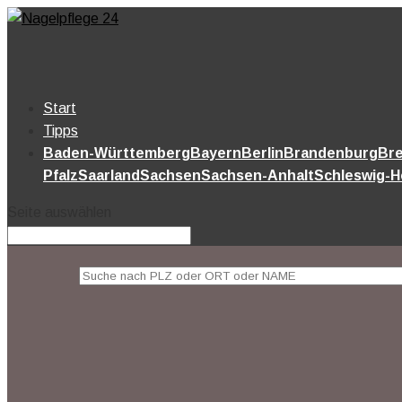
Start
Tipps
Baden-Württemberg
Bayern
Berlin
Brandenburg
Br
Pfalz
Saarland
Sachsen
Sachsen-Anhalt
Schleswig-H
Seite auswählen