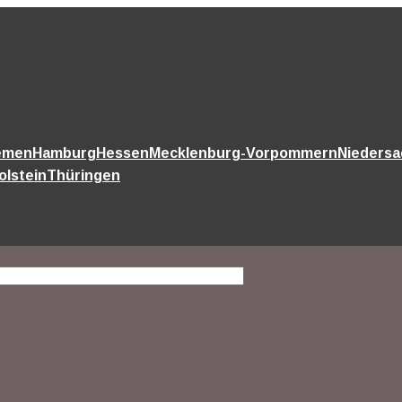
emen
Hamburg
Hessen
Mecklenburg-Vorpommern
Nieders
olstein
Thüringen