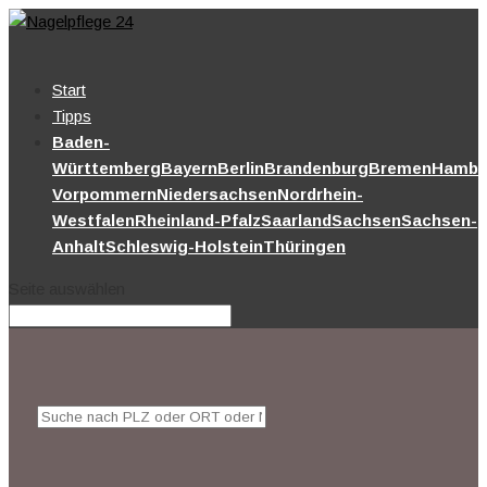
Start
Tipps
Baden-
Württemberg
Bayern
Berlin
Brandenburg
Bremen
Hambu
Vorpommern
Niedersachsen
Nordrhein-
Westfalen
Rheinland-Pfalz
Saarland
Sachsen
Sachsen-
Anhalt
Schleswig-Holstein
Thüringen
Seite auswählen