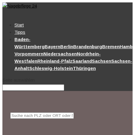
Start
Tipps
Baden-
Württemberg
Bayern
Berlin
Brandenburg
Bremen
Hambu
Vorpommern
Niedersachsen
Nordrhein-
Westfalen
Rheinland-Pfalz
Saarland
Sachsen
Sachsen-
Anhalt
Schleswig-Holstein
Thüringen
Seite auswählen