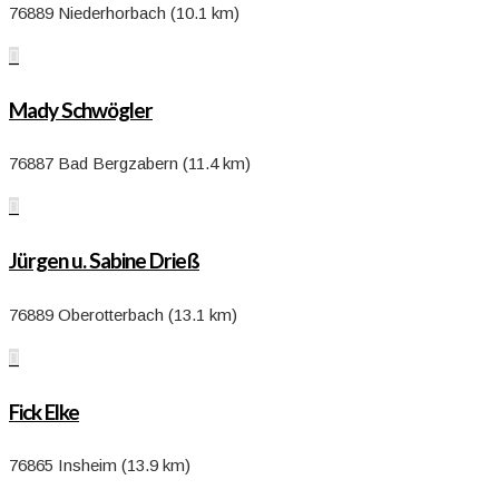
76889 Niederhorbach (10.1 km)

Mady Schwögler
76887 Bad Bergzabern (11.4 km)

Jürgen u. Sabine Drieß
76889 Oberotterbach (13.1 km)

Fick Elke
76865 Insheim (13.9 km)