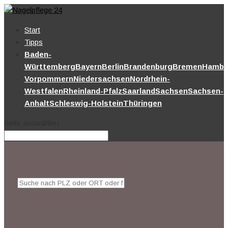
Start
Tipps
Baden-
Württemberg
Bayern
Berlin
Brandenburg
Bremen
Hambu
Vorpommern
Niedersachsen
Nordrhein-
Westfalen
Rheinland-Pfalz
Saarland
Sachsen
Sachsen-
Anhalt
Schleswig-Holstein
Thüringen
Seite auswählen