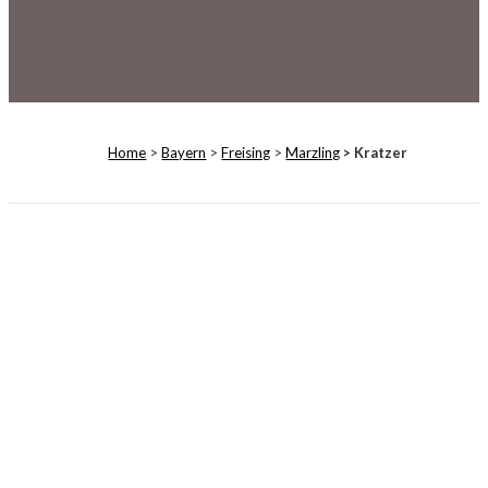
Home
>
Bayern
>
Freising
>
Marzling
> Kratzer