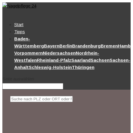
Start
Tipps
Baden-
Württemberg
Bayern
Berlin
Brandenburg
Bremen
Hambu
Vorpommern
Niedersachsen
Nordrhein-
Westfalen
Rheinland-Pfalz
Saarland
Sachsen
Sachsen-
Anhalt
Schleswig-Holstein
Thüringen
Seite auswählen