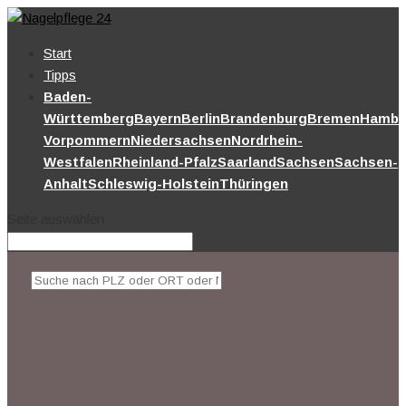
Start
Tipps
Baden-
Württemberg
Bayern
Berlin
Brandenburg
Bremen
Hambu
Vorpommern
Niedersachsen
Nordrhein-
Westfalen
Rheinland-Pfalz
Saarland
Sachsen
Sachsen-
Anhalt
Schleswig-Holstein
Thüringen
Seite auswählen