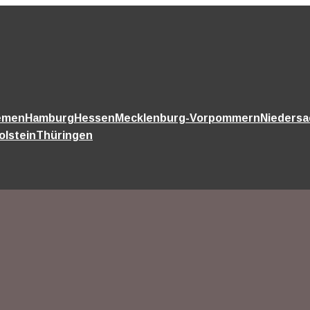
emen
Hamburg
Hessen
Mecklenburg-Vorpommern
Nieders
olstein
Thüringen