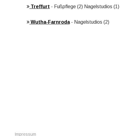
Treffurt
- Fußpflege (2) Nagelstudios (1)
Wutha-Farnroda
- Nagelstudios (2)
Cookie Consent plugin for the EU cookie l
Impressum