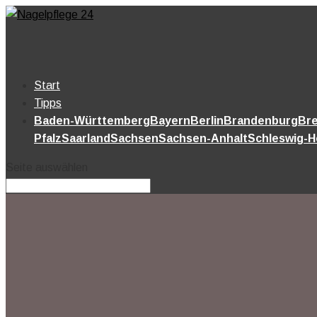
Start
Tipps
Baden-Württemberg
Bayern
Berlin
Brandenburg
Br
Pfalz
Saarland
Sachsen
Sachsen-Anhalt
Schleswig-H
Seite auswählen