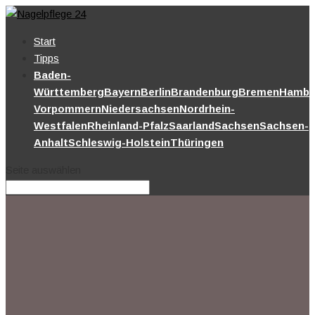
Start
Tipps
Baden-
Württemberg
Bayern
Berlin
Brandenburg
Bremen
Hambu
Vorpommern
Niedersachsen
Nordrhein-
Westfalen
Rheinland-Pfalz
Saarland
Sachsen
Sachsen-
Anhalt
Schleswig-Holstein
Thüringen
Seite auswählen