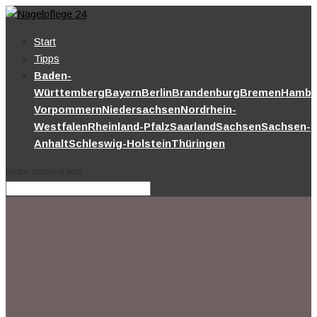
Start
Tipps
Baden-
Württemberg
Bayern
Berlin
Brandenburg
Bremen
Hambu
Vorpommern
Niedersachsen
Nordrhein-
Westfalen
Rheinland-Pfalz
Saarland
Sachsen
Sachsen-
Anhalt
Schleswig-Holstein
Thüringen
Seite auswählen