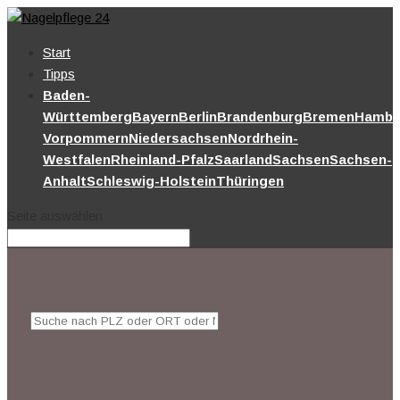
Start
Tipps
Baden-
Württemberg
Bayern
Berlin
Brandenburg
Bremen
Hambu
Vorpommern
Niedersachsen
Nordrhein-
Westfalen
Rheinland-Pfalz
Saarland
Sachsen
Sachsen-
Anhalt
Schleswig-Holstein
Thüringen
Seite auswählen