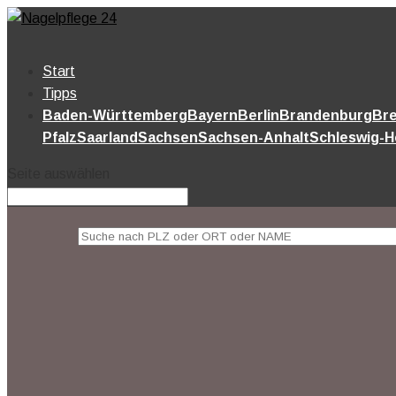
Start
Tipps
Baden-Württemberg
Bayern
Berlin
Brandenburg
Br
Pfalz
Saarland
Sachsen
Sachsen-Anhalt
Schleswig-H
Seite auswählen