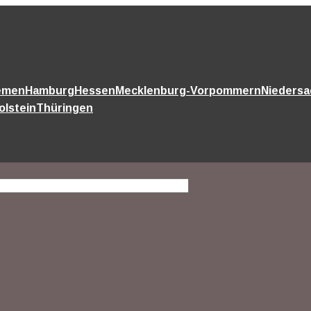
emen
Hamburg
Hessen
Mecklenburg-Vorpommern
Nieders
olstein
Thüringen