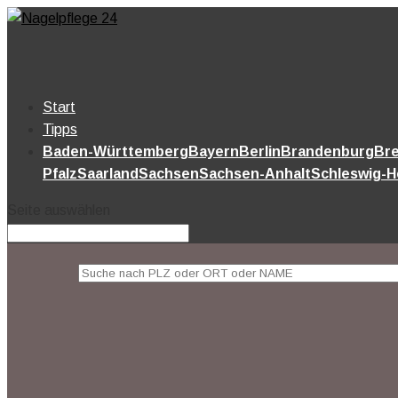
Start
Tipps
Baden-Württemberg
Bayern
Berlin
Brandenburg
Br
Pfalz
Saarland
Sachsen
Sachsen-Anhalt
Schleswig-H
Seite auswählen