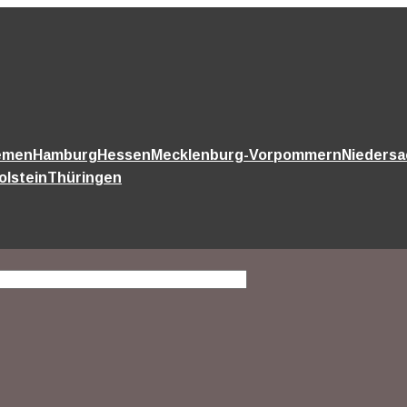
emen
Hamburg
Hessen
Mecklenburg-Vorpommern
Nieders
olstein
Thüringen